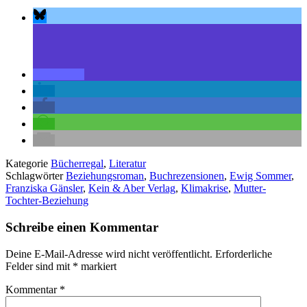
Kategorie
Bücherregal
,
Literatur
Schlagwörter
Beziehungsroman
,
Buchrezensionen
,
Ewig Sommer
,
Franziska Gänsler
,
Kein & Aber Verlag
,
Klimakrise
,
Mutter-
Tochter-Beziehung
Schreibe einen Kommentar
Deine E-Mail-Adresse wird nicht veröffentlicht.
Erforderliche
Felder sind mit
*
markiert
Kommentar
*