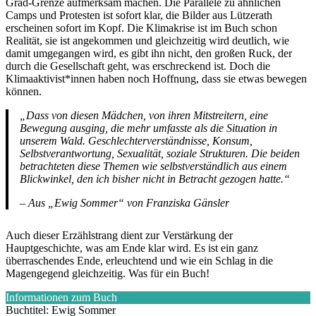
Grad-Grenze aufmerksam machen. Die Parallele zu ähnlichen
Camps und Protesten ist sofort klar, die Bilder aus Lützerath
erscheinen sofort im Kopf. Die Klimakrise ist im Buch schon
Realität, sie ist angekommen und gleichzeitig wird deutlich, wie
damit umgegangen wird, es gibt ihn nicht, den großen Ruck, der
durch die Gesellschaft geht, was erschreckend ist. Doch die
Klimaaktivist*innen haben noch Hoffnung, dass sie etwas bewegen
können.
„Dass von diesen Mädchen, von ihren Mitstreitern, eine
Bewegung ausging, die mehr umfasste als die Situation in
unserem Wald. Geschlechterverständnisse, Konsum,
Selbstverantwortung, Sexualität, soziale Strukturen. Die beiden
betrachteten diese Themen wie selbstverständlich aus einem
Blickwinkel, den ich bisher nicht in Betracht gezogen hatte.“
– Aus „Ewig Sommer“ von Franziska Gänsler
Auch dieser Erzählstrang dient zur Verstärkung der
Hauptgeschichte, was am Ende klar wird. Es ist ein ganz
überraschendes Ende, erleuchtend und wie ein Schlag in die
Magengegend gleichzeitig. Was für ein Buch!
Informationen zum Buch
Buchtitel: Ewig Sommer