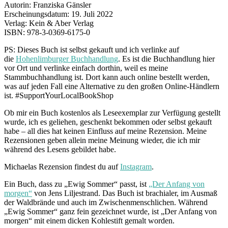
Autorin: Franziska Gänsler
Erscheinungsdatum: 19. Juli 2022
Verlag: Kein & Aber Verlag
ISBN: 978-3-0369-6175-0
PS: Dieses Buch ist selbst gekauft und ich verlinke auf
die
Hohenlimburger Buchhandlung
. Es ist die Buchhandlung hier
vor Ort und verlinke einfach dorthin, weil es meine
Stammbuchhandlung ist. Dort kann auch online bestellt werden,
was auf jeden Fall eine Alternative zu den großen Online-Händlern
ist. #SupportYourLocalBookShop
Ob mir ein Buch kostenlos als Leseexemplar zur Verfügung gestellt
wurde, ich es geliehen, geschenkt bekommen oder selbst gekauft
habe – all dies hat keinen Einfluss auf meine Rezension. Meine
Rezensionen geben allein meine Meinung wieder, die ich mir
während des Lesens gebildet habe.
Michaelas Rezension findest du auf
Instagram
.
Ein Buch, dass zu „Ewig Sommer“ passt, ist
„Der Anfang von
morgen“
von Jens Liljestrand. Das Buch ist brachialer, im Ausmaß
der Waldbrände und auch im Zwischenmenschlichen. Während
„Ewig Sommer“ ganz fein gezeichnet wurde, ist „Der Anfang von
morgen“ mit einem dicken Kohlestift gemalt worden.