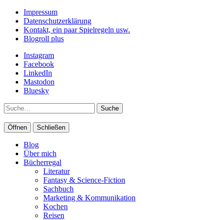
Impressum
Datenschutzerklärung
Kontakt, ein paar Spielregeln usw.
Blogroll plus
Instagram
Facebook
LinkedIn
Mastodon
Bluesky
Suche
Öffnen
Schließen
Blog
Über mich
Bücherregal
Literatur
Fantasy & Science-Fiction
Sachbuch
Marketing & Kommunikation
Kochen
Reisen