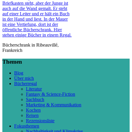
Bücherschrank in Ribeauvillé,
Frankreich
Themen
Blog
Über mich
Bücherregal
Literatur
Fantasy & Science-Fiction
Sachbuch
Marketing & Kommunikation
Kochen
Reisen
Rezensionsliste
Fokusthemen
Nachhaltigkeit und Klimakrise