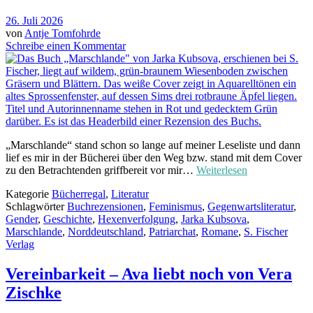
26. Juli 2026
von
Antje Tomfohrde
Schreibe einen Kommentar
„Marschlande“ stand schon so lange auf meiner Leseliste und dann
lief es mir in der Bücherei über den Weg bzw. stand mit dem Cover
zu den Betrachtenden griffbereit vor mir…
Weiterlesen
Kategorie
Bücherregal
,
Literatur
Schlagwörter
Buchrezensionen
,
Feminismus
,
Gegenwartsliteratur
,
Gender
,
Geschichte
,
Hexenverfolgung
,
Jarka Kubsova
,
Marschlande
,
Norddeutschland
,
Patriarchat
,
Romane
,
S. Fischer
Verlag
Vereinbarkeit – Ava liebt noch von Vera
Zischke