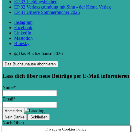
EP 33 Lieblingsbücher
EP 32 Verlagsgründung mit Sinn - der Kjona Verlag
EP 31 Unsere Sommerbücher 2025
Instagram
Facebook
LinkedIn
Mastodon
Bluesky
@Das Buchzuhause 2026
Das Buchzuhause abonnieren
Lass dich über neue Beiträge per E-Mail informieren
Name*
Email*
Nein Danke
Schließen
Nach Oben
Privacy & Cookies Policy