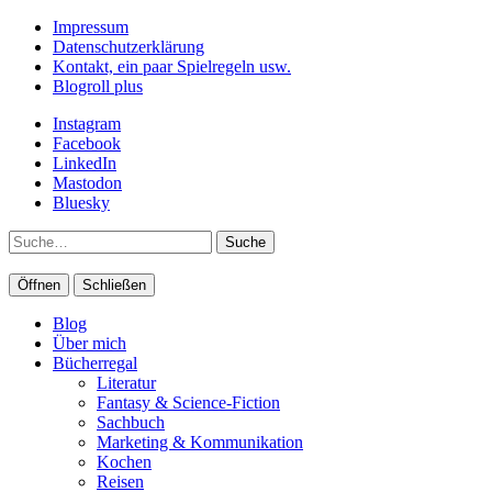
Impressum
Datenschutzerklärung
Kontakt, ein paar Spielregeln usw.
Blogroll plus
Instagram
Facebook
LinkedIn
Mastodon
Bluesky
Suche
Öffnen
Schließen
Blog
Über mich
Bücherregal
Literatur
Fantasy & Science-Fiction
Sachbuch
Marketing & Kommunikation
Kochen
Reisen