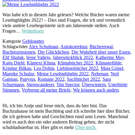
Was habe ich in diesem Jahr gelesen? Welche Bücher waren meine
Lesehighlights 2022? – Dies sind Fragen, die ich und vermutlich
viele andere Lesebegeisterte sich am Jahresende stellen. Auch
Fragen…
Weiterlesen
Kategorie
Gebloggtes
Schlagwörter
Alex Schulman
,
Autokorrektur
,
Bücherregal
,
Buchrezensionen
,
Die Glücklichen
,
Die Wahrheit über unser Essen
,
Elif Shafak
,
Irene Vallejo
,
Jahresrückblick 2022
,
Katherine May
,
Katja Diehl
,
Klartext Klima
,
Klimabücher 2022
,
Klimagefühle
,
Kristine Bilkau
,
Lea Dohm
,
Lieblingsbücher 2022
,
Maja Göpel
,
Mareike Schulze
,
Meine Lesehighlights 2022
,
Nebenan
,
Neil
Gaiman
,
Papyrus
,
Romane 2022
,
Sachbücher 2022
,
Sara
Schurmann
,
Sternwanderer
,
Tim Spector
,
Überwintern
,
Unerhörte
Stimmen
,
Verbrenn all meine Briefe
,
Wir können auch anders
Hi, ich bin Antje und freue mich, dass du hier bist. Das
Buchzuhause ist mein Buchblog und ich schreibe hier über Bücher,
die ich gelesen habe und Geschichten rund ums Lesen. Manchmal
wird es auch den ein oder anderen Beitrag geben, der nicht
schubladisierbar ist. Hier gibt es mehr
Über mich.