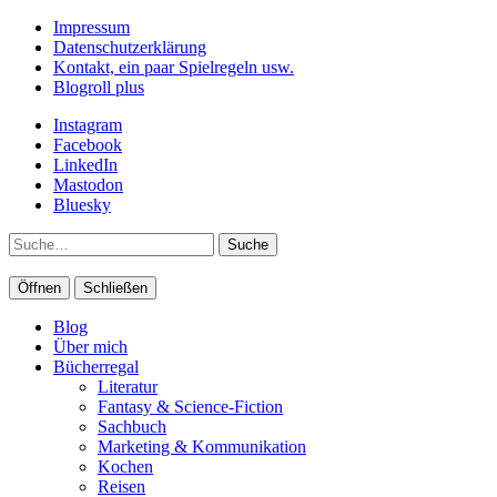
Impressum
Datenschutzerklärung
Kontakt, ein paar Spielregeln usw.
Blogroll plus
Instagram
Facebook
LinkedIn
Mastodon
Bluesky
Suche
Öffnen
Schließen
Blog
Über mich
Bücherregal
Literatur
Fantasy & Science-Fiction
Sachbuch
Marketing & Kommunikation
Kochen
Reisen