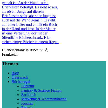
Bücherschrank in Ribeauvillé,
Frankreich
Themen
Blog
Über mich
Bücherregal
Literatur
Fantasy & Science-Fiction
Sachbuch
Marketing & Kommunikation
Kochen
Reisen